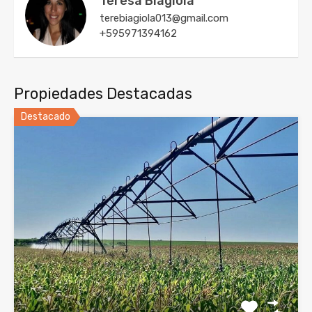
Teresa Biagiola
terebiagiola013@gmail.com
+595971394162
Propiedades Destacadas
Destacado