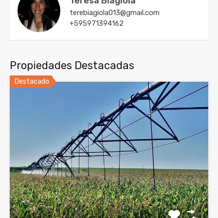
Teresa Biagiola
terebiagiola013@gmail.com
+595971394162
Propiedades Destacadas
Destacado