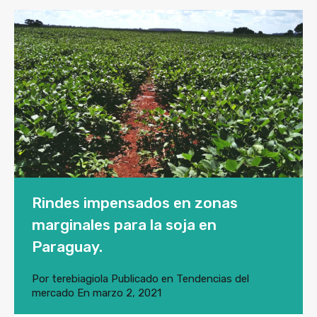
Rindes impensados en zonas
marginales para la soja en
Paraguay.
Por
terebiagiola
Publicado en
Tendencias del
mercado
En
marzo 2, 2021