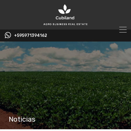
+595971394162
Noticias