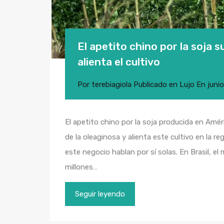
El apetito chino por la soja 
alienta el cultivo
Por
terebiagiola
Publicado en
Lujo
En
juni
El apetito chino por la soja producida en Améri
de la oleaginosa y alienta este cultivo en la r
este negocio hablan por sí solas. En Brasil, e
millones…
Seguir leyendo