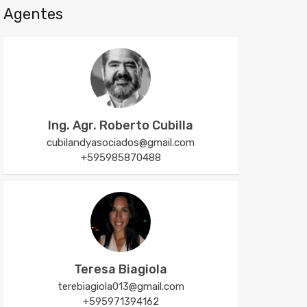
Agentes
Ing. Agr. Roberto Cubilla
cubilandyasociados@gmail.com
+595985870488
Teresa Biagiola
terebiagiola013@gmail.com
+595971394162