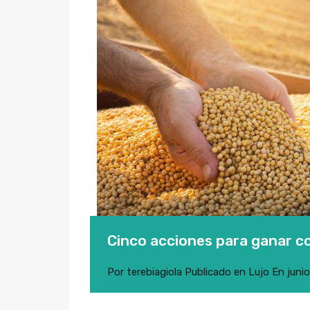
Cinco acciones para ganar co
Por
terebiagiola
Publicado en
Lujo
En
juni